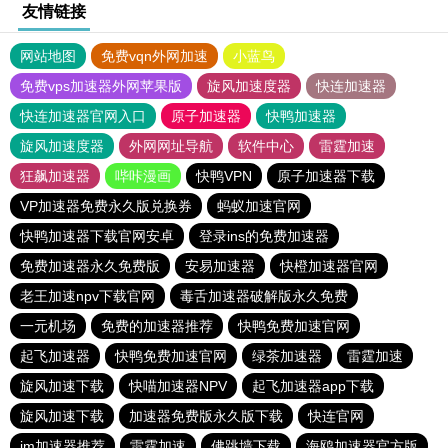
友情链接
网站地图
免费vqn外网加速
小蓝鸟
免费vps加速器外网苹果版
旋风加速度器
快连加速器
快连加速器官网入口
原子加速器
快鸭加速器
旋风加速度器
外网网址导航
软件中心
雷霆加速
狂飙加速器
哔咔漫画
快鸭VPN
原子加速器下载
VP加速器免费永久版兑换券
蚂蚁加速官网
快鸭加速器下载官网安卓
登录ins的免费加速器
免费加速器永久免费版
安易加速器
快橙加速器官网
老王加速npv下载官网
毒舌加速器破解版永久免费
一元机场
免费的加速器推荐
快鸭免费加速官网
起飞加速器
快鸭免费加速官网
绿茶加速器
雷霆加速
旋风加速下载
快喵加速器NPV
起飞加速器app下载
旋风加速下载
加速器免费版永久版下载
快连官网
jm加速器推荐
雷霆加速
佛跳墙下载
海鸥加速器官方版