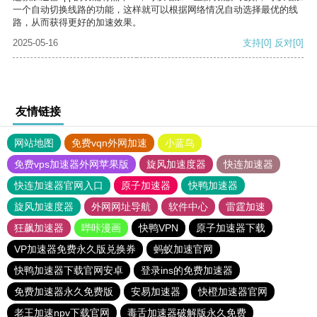
一个自动切换线路的功能，这样就可以根据网络情况自动选择最优的线
路，从而获得更好的加速效果。
2025-05-16
支持
[0]
反对
[0]
友情链接
网站地图
免费vqn外网加速
小蓝鸟
免费vps加速器外网苹果版
旋风加速度器
快连加速器
快连加速器官网入口
原子加速器
快鸭加速器
旋风加速度器
外网网址导航
软件中心
雷霆加速
狂飙加速器
哔咔漫画
快鸭VPN
原子加速器下载
VP加速器免费永久版兑换券
蚂蚁加速官网
快鸭加速器下载官网安卓
登录ins的免费加速器
免费加速器永久免费版
安易加速器
快橙加速器官网
老王加速npv下载官网
毒舌加速器破解版永久免费