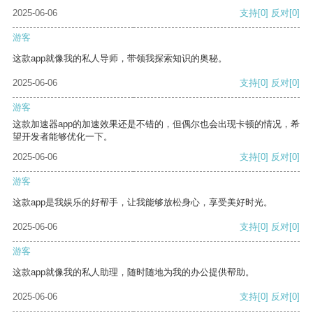
2025-06-06
支持
[0]
反对
[0]
游客
这款app就像我的私人导师，带领我探索知识的奥秘。
2025-06-06
支持
[0]
反对
[0]
游客
这款加速器app的加速效果还是不错的，但偶尔也会出现卡顿的情况，希
望开发者能够优化一下。
2025-06-06
支持
[0]
反对
[0]
游客
这款app是我娱乐的好帮手，让我能够放松身心，享受美好时光。
2025-06-06
支持
[0]
反对
[0]
游客
这款app就像我的私人助理，随时随地为我的办公提供帮助。
2025-06-06
支持
[0]
反对
[0]