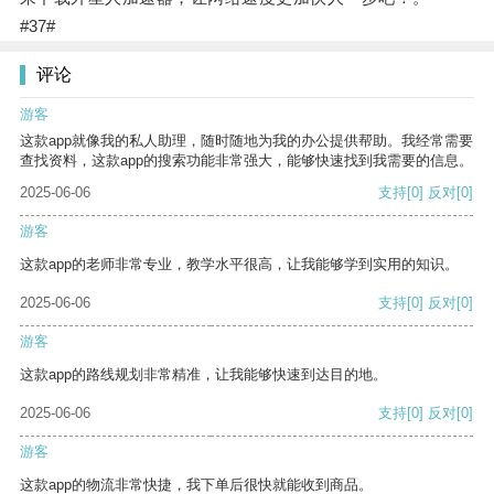
#37#
评论
游客
这款app就像我的私人助理，随时随地为我的办公提供帮助。我经常需要
查找资料，这款app的搜索功能非常强大，能够快速找到我需要的信息。
2025-06-06
支持
[0]
反对
[0]
游客
这款app的老师非常专业，教学水平很高，让我能够学到实用的知识。
2025-06-06
支持
[0]
反对
[0]
游客
这款app的路线规划非常精准，让我能够快速到达目的地。
2025-06-06
支持
[0]
反对
[0]
游客
这款app的物流非常快捷，我下单后很快就能收到商品。