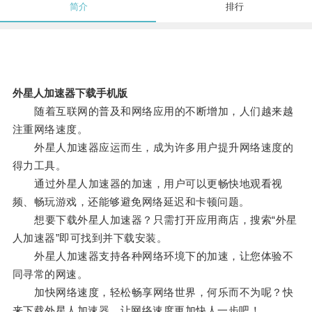
简介
排行
外星人加速器下载手机版
随着互联网的普及和网络应用的不断增加，人们越来越
注重网络速度。
外星人加速器应运而生，成为许多用户提升网络速度的
得力工具。
通过外星人加速器的加速，用户可以更畅快地观看视
频、畅玩游戏，还能够避免网络延迟和卡顿问题。
想要下载外星人加速器？只需打开应用商店，搜索“外星
人加速器”即可找到并下载安装。
外星人加速器支持各种网络环境下的加速，让您体验不
同寻常的网速。
加快网络速度，轻松畅享网络世界，何乐而不为呢？快
来下载外星人加速器，让网络速度更加快人一步吧！。