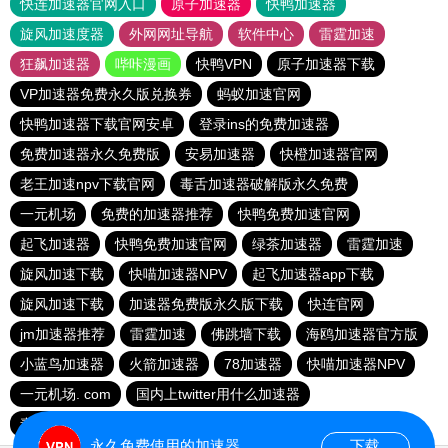
快连加速器官网入口
原子加速器
快鸭加速器
旋风加速度器
外网网址导航
软件中心
雷霆加速
狂飙加速器
哔咔漫画
快鸭VPN
原子加速器下载
VP加速器免费永久版兑换券
蚂蚁加速官网
快鸭加速器下载官网安卓
登录ins的免费加速器
免费加速器永久免费版
安易加速器
快橙加速器官网
老王加速npv下载官网
毒舌加速器破解版永久免费
一元机场
免费的加速器推荐
快鸭免费加速官网
起飞加速器
快鸭免费加速官网
绿茶加速器
雷霆加速
旋风加速下载
快喵加速器NPV
起飞加速器app下载
旋风加速下载
加速器免费版永久版下载
快连官网
jm加速器推荐
雷霆加速
佛跳墙下载
海鸥加速器官方版
小蓝鸟加速器
火箭加速器
78加速器
快喵加速器NPV
一元机场. com
国内上twitter用什么加速器
毒舌加速器破解版永久免费
快鸭梯子加速器
永久免费使用的加速器
下载