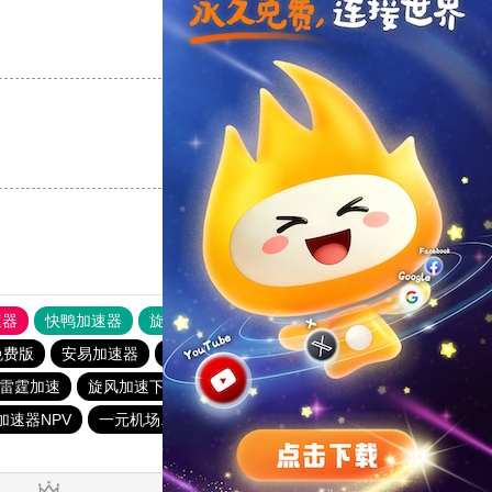
支持
[0]
反对
[0]
支持
[0]
反对
[0]
速器
快鸭加速器
旋风加速度器
外网网址导航
软件中心
免费版
安易加速器
快橙加速器官网
老王加速npv下载官网
雷霆加速
旋风加速下载
快喵加速器NPV
加速器NPV
一元机场. com
国内上twitter用什么加速器