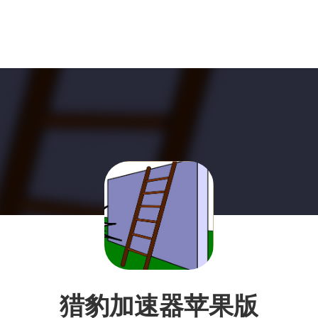
猎豹加速器苹果版