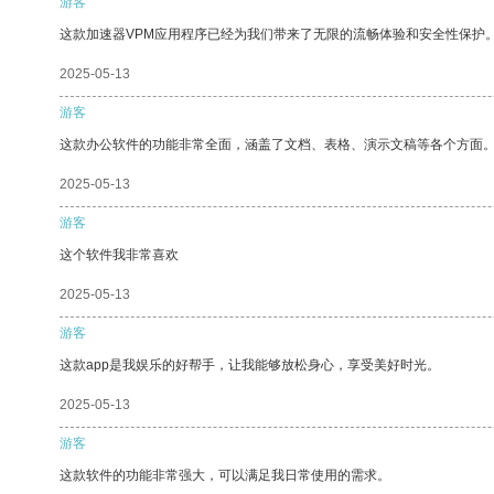
游客
这款加速器VPM应用程序已经为我们带来了无限的流畅体验和安全性保护
2025-05-13
游客
这款办公软件的功能非常全面，涵盖了文档、表格、演示文稿等各个方面
2025-05-13
游客
这个软件我非常喜欢
2025-05-13
游客
这款app是我娱乐的好帮手，让我能够放松身心，享受美好时光。
2025-05-13
游客
这款软件的功能非常强大，可以满足我日常使用的需求。