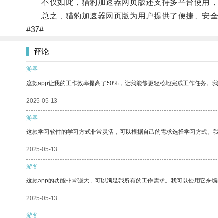
不仅如此，猎豹加速器网页版还支持多平台使用，
总之，猎豹加速器网页版为用户提供了便捷、安全
#37#
评论
游客
这款app让我的工作效率提高了50%，让我能够更轻松地完成工作任务。
2025-05-13
游客
这款学习软件的学习方式非常灵活，可以根据自己的需求选择学习方式。
2025-05-13
游客
这款app的功能非常强大，可以满足我所有的工作需求。我可以使用它来
2025-05-13
游客