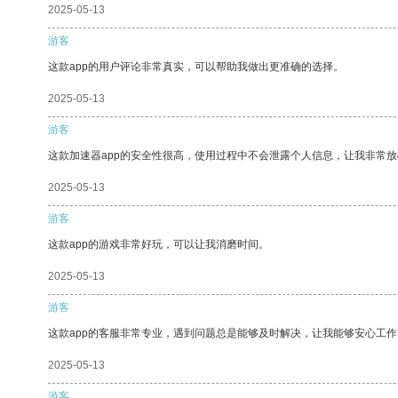
2025-05-13
游客
这款app的用户评论非常真实，可以帮助我做出更准确的选择。
2025-05-13
游客
这款加速器app的安全性很高，使用过程中不会泄露个人信息，让我非常放
2025-05-13
游客
这款app的游戏非常好玩，可以让我消磨时间。
2025-05-13
游客
这款app的客服非常专业，遇到问题总是能够及时解决，让我能够安心工作
2025-05-13
游客