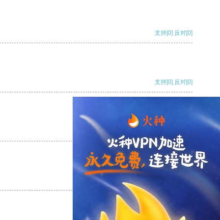
支持
[0]
反对
[0]
支持
[0]
反对
[0]
支持
[0]
反对
[0]
支持
[0]
反对
[0]