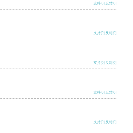
支持
[0]
反对
[0]
支持
[0]
反对
[0]
支持
[0]
反对
[0]
支持
[0]
反对
[0]
支持
[0]
反对
[0]