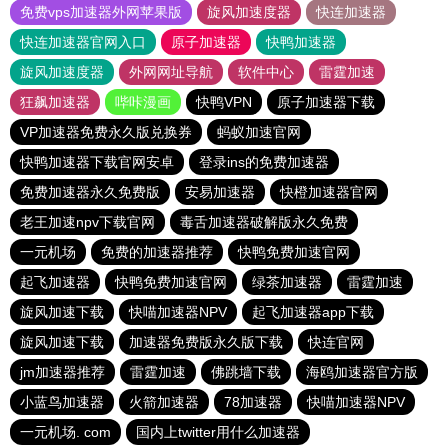
免费vps加速器外网苹果版
旋风加速度器
快连加速器
快连加速器官网入口
原子加速器
快鸭加速器
旋风加速度器
外网网址导航
软件中心
雷霆加速
狂飙加速器
哔咔漫画
快鸭VPN
原子加速器下载
VP加速器免费永久版兑换券
蚂蚁加速官网
快鸭加速器下载官网安卓
登录ins的免费加速器
免费加速器永久免费版
安易加速器
快橙加速器官网
老王加速npv下载官网
毒舌加速器破解版永久免费
一元机场
免费的加速器推荐
快鸭免费加速官网
起飞加速器
快鸭免费加速官网
绿茶加速器
雷霆加速
旋风加速下载
快喵加速器NPV
起飞加速器app下载
旋风加速下载
加速器免费版永久版下载
快连官网
jm加速器推荐
雷霆加速
佛跳墙下载
海鸥加速器官方版
小蓝鸟加速器
火箭加速器
78加速器
快喵加速器NPV
一元机场. com
国内上twitter用什么加速器