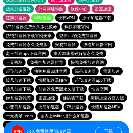
快连加速器官网入口
原子加速器
快鸭加速器
旋风加速度器
外网网址导航
软件中心
雷霆加速
狂飙加速器
哔咔漫画
快鸭VPN
原子加速器下载
VP加速器免费永久版兑换券
蚂蚁加速官网
快鸭加速器下载官网安卓
登录ins的免费加速器
免费加速器永久免费版
安易加速器
快橙加速器官网
老王加速npv下载官网
毒舌加速器破解版永久免费
一元机场
免费的加速器推荐
快鸭免费加速官网
起飞加速器
快鸭免费加速官网
绿茶加速器
雷霆加速
旋风加速下载
快喵加速器NPV
起飞加速器app下载
旋风加速下载
加速器免费版永久版下载
快连官网
jm加速器推荐
雷霆加速
佛跳墙下载
海鸥加速器官方版
小蓝鸟加速器
火箭加速器
78加速器
快喵加速器NPV
一元机场. com
国内上twitter用什么加速器
毒舌加速器破解版永久免费
快鸭梯子加速器
永久免费使用的加速器
下载