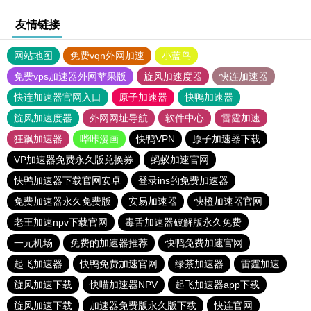
友情链接
网站地图
免费vqn外网加速
小蓝鸟
免费vps加速器外网苹果版
旋风加速度器
快连加速器
快连加速器官网入口
原子加速器
快鸭加速器
旋风加速度器
外网网址导航
软件中心
雷霆加速
狂飙加速器
哔咔漫画
快鸭VPN
原子加速器下载
VP加速器免费永久版兑换券
蚂蚁加速官网
快鸭加速器下载官网安卓
登录ins的免费加速器
免费加速器永久免费版
安易加速器
快橙加速器官网
老王加速npv下载官网
毒舌加速器破解版永久免费
一元机场
免费的加速器推荐
快鸭免费加速官网
起飞加速器
快鸭免费加速官网
绿茶加速器
雷霆加速
旋风加速下载
快喵加速器NPV
起飞加速器app下载
旋风加速下载
加速器免费版永久版下载
快连官网