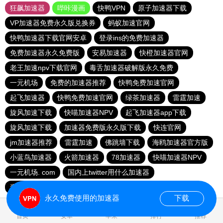
狂飙加速器
哔咔漫画
快鸭VPN
原子加速器下载
VP加速器免费永久版兑换券
蚂蚁加速官网
快鸭加速器下载官网安卓
登录ins的免费加速器
免费加速器永久免费版
安易加速器
快橙加速器官网
老王加速npv下载官网
毒舌加速器破解版永久免费
一元机场
免费的加速器推荐
快鸭免费加速官网
起飞加速器
快鸭免费加速官网
绿茶加速器
雷霆加速
旋风加速下载
快喵加速器NPV
起飞加速器app下载
旋风加速下载
加速器免费版永久版下载
快连官网
jm加速器推荐
雷霆加速
佛跳墙下载
海鸥加速器官方版
小蓝鸟加速器
火箭加速器
78加速器
快喵加速器NPV
一元机场. com
国内上twitter用什么加速器
毒舌加速器破解版永久免费
快鸭梯子加速器
永久免费使用的加速器
下载
0.020661s
首页
安卓
苹果
排行
推荐